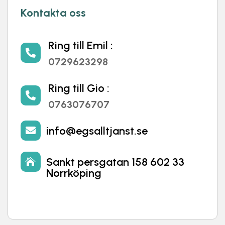
Kontakta oss
Ring till Emil :

0729623298
Ring till Gio :

0763076707
info@egsalltjanst.se

Sankt persgatan 158 602 33

Norrköping