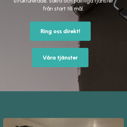
strukturerade, säkra och pålitliga tjänster
från start till mål.
Ring oss direkt!
Våra tjänster