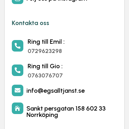
Kontakta oss
Ring till Emil :

0729623298
Ring till Gio :

0763076707
info@egsalltjanst.se

Sankt persgatan 158 602 33

Norrköping