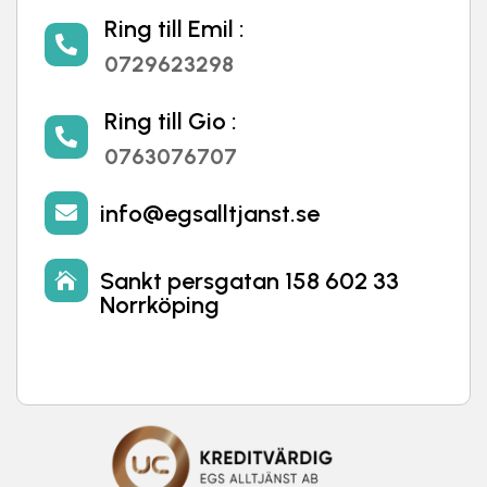
Ring till Emil :

0729623298
Ring till Gio :

0763076707
info@egsalltjanst.se

Sankt persgatan 158 602 33

Norrköping