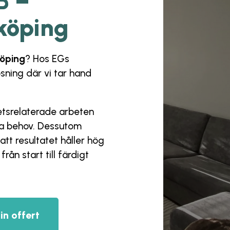
B –
nköping
köping
? Hos
EGs
ösning där vi tar hand
hetsrelaterade arbeten
ina behov. Dessutom
att resultatet håller hög
rån start till färdigt
in offert