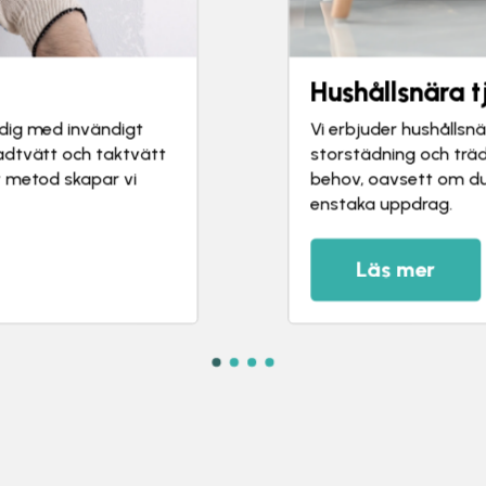
Trädgårdsarb
Vi utför enklare träd
 flyttstäd,
som vill hålla tomt o
a anpassas efter dina
städ, röjning eller an
älp eller ett
Läs mer