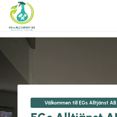
\n
\n
Välkommen till
EGs Alltjänst AB