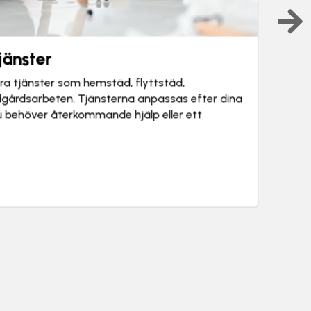
eten
gårdsarbeten och underhåll utomhus för dig
ch utemiljö i gott skick. Det kan kombineras med
dra tjänster vid behov.