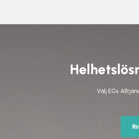
Helhetslösn
Välj
EGs Alltjän
Ri