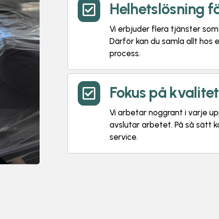
Helhetslösning f

Vi erbjuder flera tjänster so
Därför kan du samla allt hos
process.
Fokus på kvalite

Vi arbetar noggrant i varje upp
avslutar arbetet. På så sätt 
service.