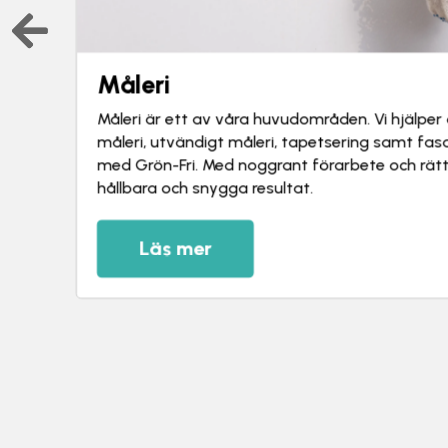
Hushållsnära tjänster
Vi erbjuder hushållsnära tjänster som hemstäd,
storstädning och trädgårdsarbeten. Tjänstern
behov, oavsett om du behöver återkommande hj
enstaka uppdrag.
Läs mer