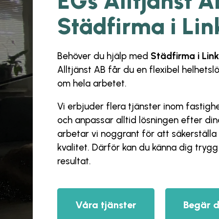
EGs Alltjänst A
Städfirma i Li
Behöver du hjälp med
Städfirma i Lin
Alltjänst AB
får du en flexibel helhetsl
om hela arbetet.
Vi erbjuder flera tjänster inom fastig
och anpassar alltid lösningen efter d
arbetar vi noggrant för att säkerställa 
kvalitet. Därför kan du känna dig trygg f
resultat.
Våra tjänster
Begär d