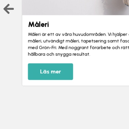
Hushållsnära tjänster
Vi erbjuder hushållsnära tjänster som hemstäd,
storstädning och trädgårdsarbeten. Tjänstern
behov, oavsett om du behöver återkommande hj
enstaka uppdrag.
Läs mer