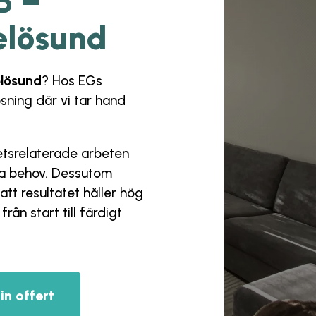
B –
elösund
elösund
? Hos
EGs
ösning där vi tar hand
hetsrelaterade arbeten
ina behov. Dessutom
att resultatet håller hög
rån start till färdigt
in offert