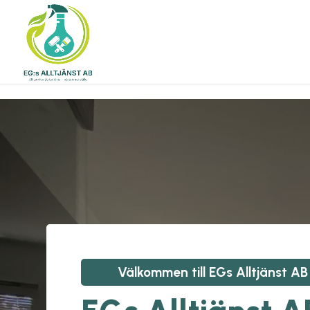
\n
\n
Välkommen till
EGs Alltjänst AB