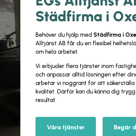
EGs Alltjänst A
Städfirma i Ox
Behöver du hjälp med
Städfirma i Ox
Alltjänst AB
får du en flexibel helhetsl
om hela arbetet.
Vi erbjuder flera tjänster inom fastig
och anpassar alltid lösningen efter d
arbetar vi noggrant för att säkerställa 
kvalitet. Därför kan du känna dig trygg f
resultat.
Våra tjänster
Begär d