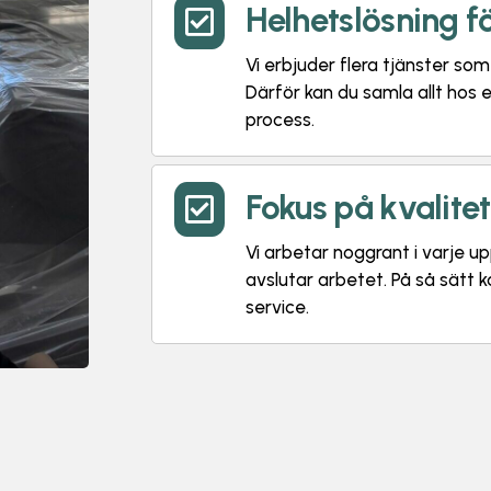
Helhetslösning f

Vi erbjuder flera tjänster so
Därför kan du samla allt hos
process.
Fokus på kvalite

Vi arbetar noggrant i varje upp
avslutar arbetet. På så sätt 
service.