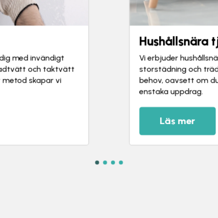
Trädgårdsarb
Vi utför enklare träd
 flyttstäd,
som vill hålla tomt o
a anpassas efter dina
städ, röjning eller an
älp eller ett
Läs mer