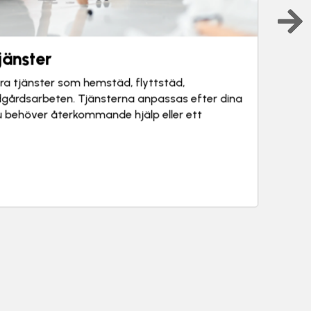
eten
gårdsarbeten och underhåll utomhus för dig
ch utemiljö i gott skick. Det kan kombineras med
dra tjänster vid behov.