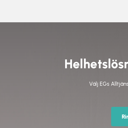
Helhetslösn
Välj
EGs Alltjän
Ri