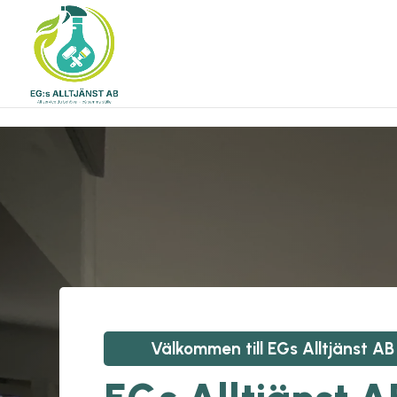
\n
\n
Välkommen till
EGs Alltjänst AB