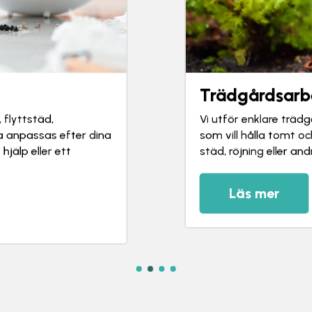
Trädgårdsarb
Vi utför enklare träd
 flyttstäd,
som vill hålla tomt o
a anpassas efter dina
städ, röjning eller an
älp eller ett
Läs mer