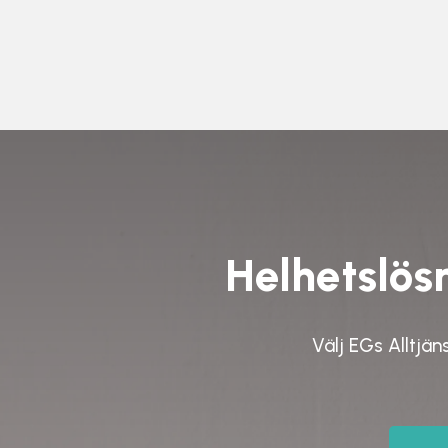
Helhetslösn
Välj
EGs Alltjän