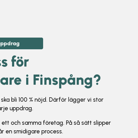
 uppdrag
s för
re i Finspång
?
ka bli 100 % nöjd. Därför lägger vi stor
arje uppdrag.
i ett och samma företag. På så sätt slipper
får en smidigare process.