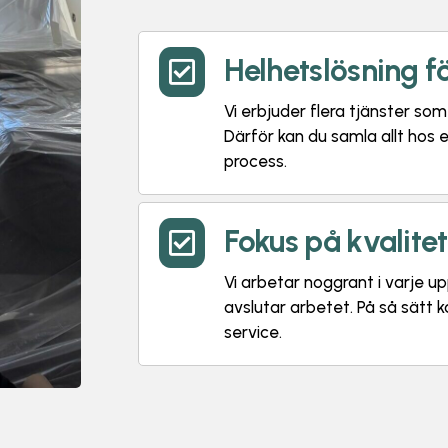
Helhetslösning f

Vi erbjuder flera tjänster so
Därför kan du samla allt hos
process.
Fokus på kvalite

Vi arbetar noggrant i varje upp
avslutar arbetet. På så sätt 
service.