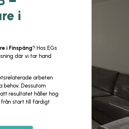
B –
re i
e i Finspång
? Hos
EGs
ösning där vi tar hand
hetsrelaterade arbeten
ina behov. Dessutom
att resultatet håller hög
rån start till färdigt