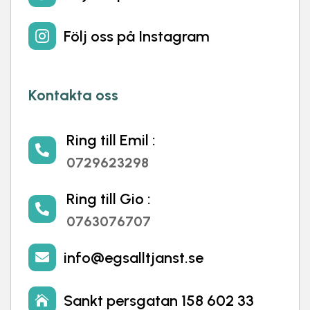
Följ oss på Instagram

Kontakta oss
Ring till Emil :

0729623298
Ring till Gio :

0763076707
info@egsalltjanst.se

Sankt persgatan 158 602 33
