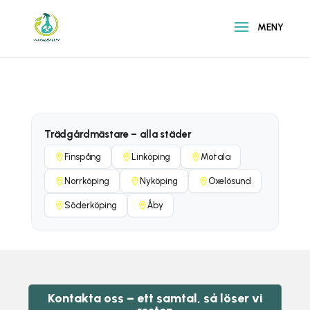
Trädgårdmästare – alla städer
Finspång
Linköping
Motala
Norrköping
Nyköping
Oxelösund
Söderköping
Åby
Kontakta oss – ett samtal, så löser vi